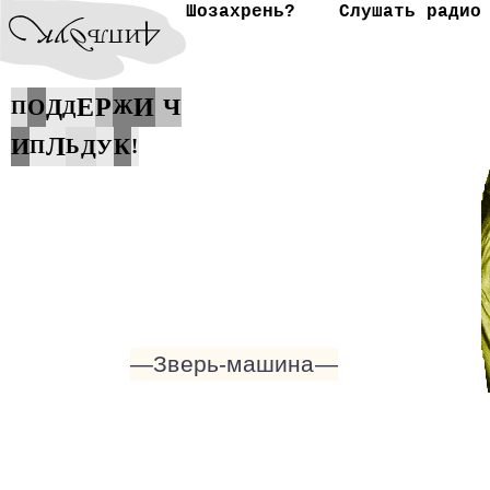
Шозахрень?
Слушать радио
Д
Е
Р
И
Ч
О
Ж
П
Д
И
Л
К
Ь
Д
У
!
П
—Зверь-машина—