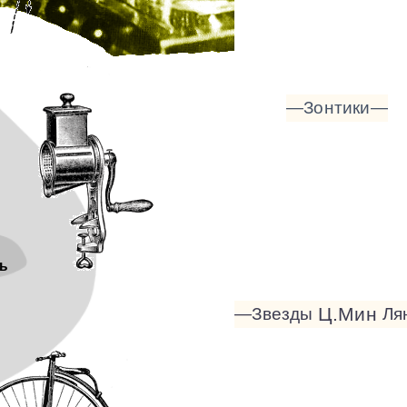
—Зонтики—
ь
Ц.Мин
—Звезды
Ля