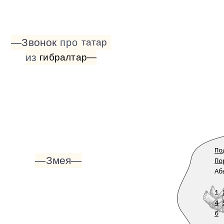
—Звонок
про
татар
из
гибралтар—
По
—Змея—
По
Аб
1
4
6