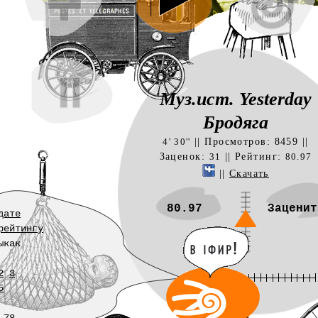
Муз.ист. Yesterday
Бродяга
|| Просмотров: 8459 ||
4' 30''
Заценок:
|| Рейтинг:
31
80.97
||
Скачать
80.97
Заценит
дате
рейтингу
ыкак
2
3
5