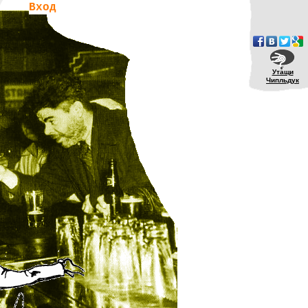
Вход
Утащи
Чипльдук