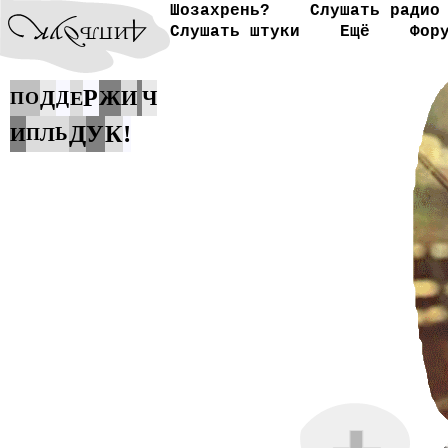
Шозахрень?
Слушать радио
Слушать штуки
Ещё
Фор
Д
Р
Ж
И
Ч
Д
Е
П
О
Д
!
У
К
И
Л
Ь
П