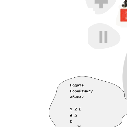
Подате
Порейтингу
Абыкак
1
2
3
4
5
6