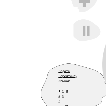
Подате
Порейтингу
Абыкак
1
2
3
4
5
6