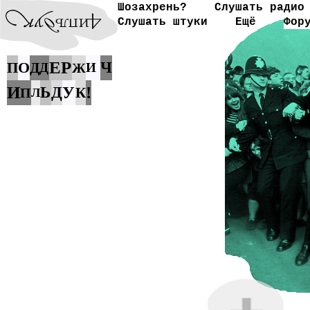
Шозахрень?
Слушать радио
Слушать штуки
Ещё
Фор
Е
Р
О
Ч
П
Д
Д
Ж
И
И
!
Ь
Д
У
К
П
Л