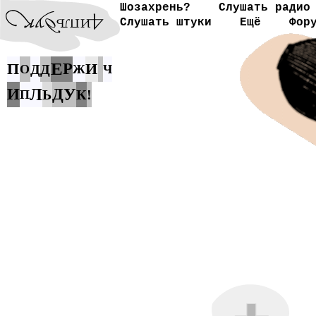
Шозахрень?
Слушать радио
Слушать штуки
Ещё
Фор
Е
П
Р
И
Д
Д
О
Ж
Ч
И
Л
Д
У
Ь
К
!
П