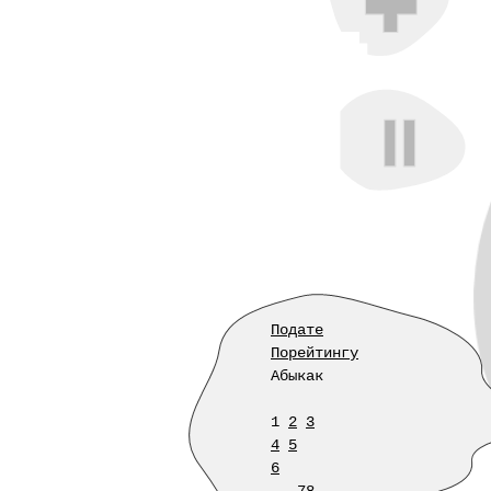
Подате
Порейтингу
Абыкак
1
2
3
4
5
6