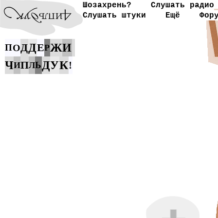
Шозахрень?
Слушать радио
Слушать штуки
Ещё
Фор
Ж
Д
Д
Е
И
П
О
Р
К
Ч
П
Д
У
!
Ь
И
Л