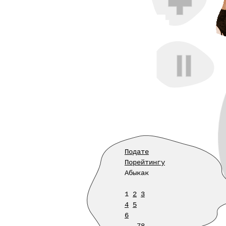
Подате
Порейтингу
Абыкак
1
2
3
4
5
6