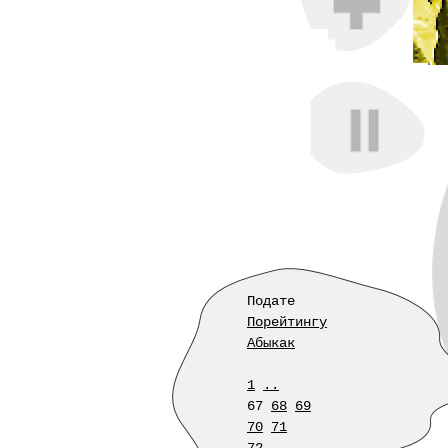
Подате
Порейтингу
Абыкак
1
..
67
68
69
70
71