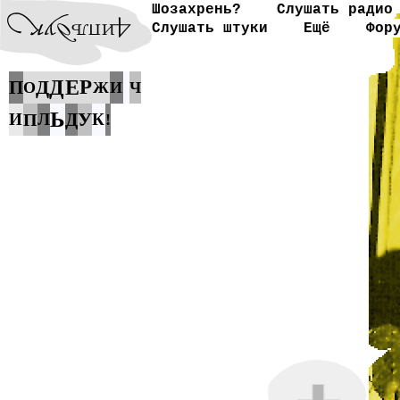
Шозахрень?
Слушать радио
Слушать штуки
Ещё
Фор
Д
Д
Е
Р
П
О
Ж
И
Ч
Ь
У
Д
И
П
Л
К
!