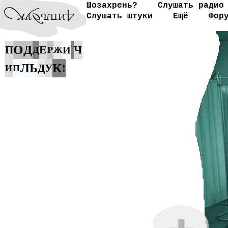
Шозахрень?
Слушать радио
Слушать штуки
Ещё
Фор
О
Д
Е
Ч
П
И
Д
Р
Ж
К
Л
Ь
Д
У
!
И
П