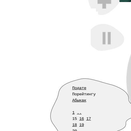
Подате
Порейтингу
Абыкак
1
..
15
16
17
18
19