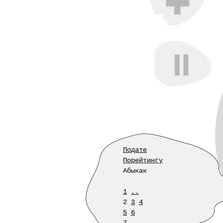
Подате
Порейтингу
Абыкак
1
..
2
3
4
5
6