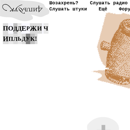
Шозахрень?
Слушать радио
Слушать штуки
Ещё
Фор
Е
П
О
Ж
Ч
Д
И
Д
Р
И
К
!
П
Л
Ь
Д
У