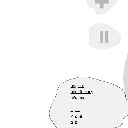
Подате
Порейтингу
Абыкак
1
..
2
3
4
5
6