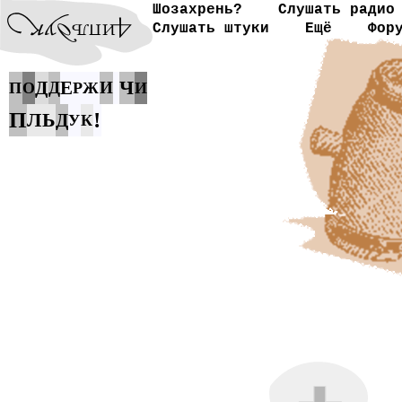
Шозахрень?
Слушать радио
Слушать штуки
Ещё
Фор
Ч
Д
Е
Д
И
П
О
Р
Ж
И
П
!
Л
Ь
Д
У
К