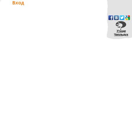
Вход
Утащи
Чипльдук