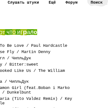
Слушать штуки
Ещё
Форум
о
о
т
и
г
р
ч
л
т
а
о
To Be Love / Paul Hardcastle
se Fly / Martin Denny
гл / ЧипльДук
y / Bitter:sweet
ooked Like Us / The William
а / ЧипльДук
amon Girl (feat.Boban i Marko
 / Dunkelbunt
aria (Tito Valdez Remix) / Key
le