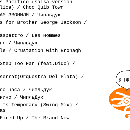
s Pacifico (salsa version
lica) / Choc Quib Town
АМ ЗВОНИЛИ / Чипльдук
s for Brother George Jackson /
aspettro / Les Hommes
гл / Чипльдук
le / Crustation with Bronagh
Step Too Far (feat.Dido) /
serrat(Orquestra Del Plata) /
ло часа / Чипльдук
кино / ЧипльДук
 Is Temporary (Swing Mix) /
as
Fired Up / The Brand New