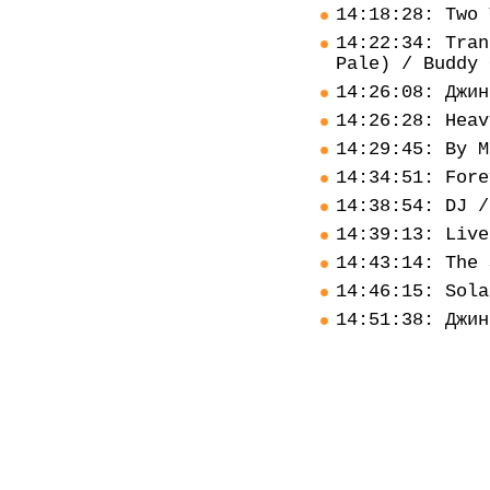
14:18:28: Two 
14:22:34: Tran
Pale) / Buddy 
14:26:08: Джин
14:26:28: Heav
14:29:45: By M
14:34:51: Fore
14:38:54: DJ /
14:39:13: Live
14:43:14: The 
14:46:15: Sola
14:51:38: Джин