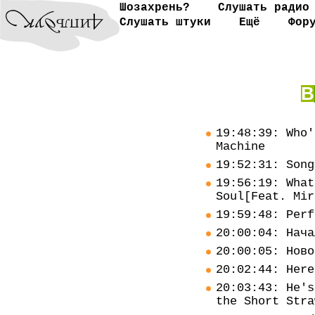
Шозахрень?
Слушать радио
Слушать штуки
Ещё
Фор
В
19:48:39: Who'
Machine
19:52:31: Song
19:56:19: What
Soul[Feat. Mir
19:59:48: Perf
20:00:04: Нача
20:00:05: Ново
20:02:44: Here
20:03:43: He's
the Short Stra