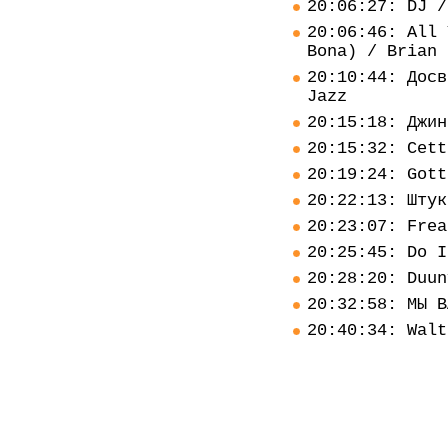
20:06:27: DJ /
20:06:46: All 
Bona) / Brian 
20:10:44: Досв
Jazz
20:15:18: Джин
20:15:32: Cett
20:19:24: Gott
20:22:13: Штук
20:23:07: Frea
20:25:45: Do I
20:28:20: Duun
20:32:58: МЫ В
20:40:34: Walt