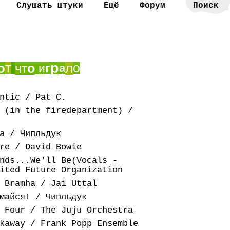
Слушать штуки
Ещё
Форум
т
о
р
л
о
ч
о
г
т
и
а
ntic / Pat C.
 (in the firedepartment) /
а / Чипльдук
re / David Bowie
nds...We'll Be(Vocals -
ited Future Organization
 Bramha / Jai Uttal
майся! / Чипльдук
 Four / The Juju Orchestra
kaway / Frank Popp Ensemble