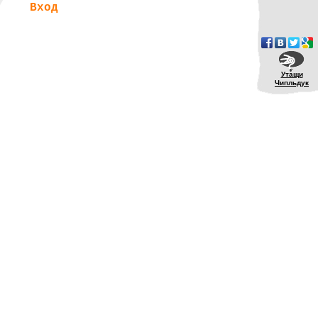
Вход
Утащи
Чипльдук