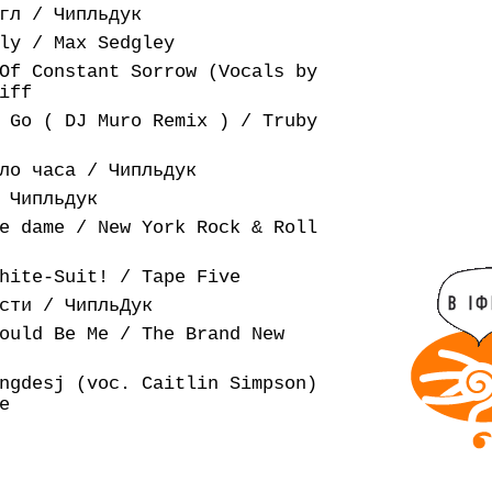
гл / Чипльдук
ly / Max Sedgley
Of Constant Sorrow (Vocals by
iff
 Go ( DJ Muro Remix ) / Truby
ло часа / Чипльдук
 Чипльдук
e dame / New York Rock & Roll
hite-Suit! / Tape Five
сти / ЧипльДук
ould Be Me / The Brand New
ngdesj (voc. Caitlin Simpson)
e