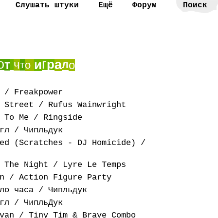
Слушать штуки
Ещё
Форум
о
г
р
и
а
т
ч
л
о
т
о
 / Freakpower
 Street / Rufus Wainwright
 To Me / Ringside
гл / Чипльдук
ed (Scratches - DJ Homicide) /
 The Night / Lyre Le Temps
n / Action Figure Party
ло часа / Чипльдук
гл / ЧипльДук
van / Tiny Tim & Brave Combo