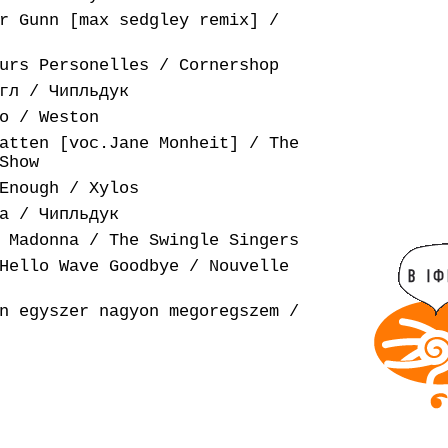
r Gunn [max sedgley remix] /
urs Personelles / Cornershop
гл / Чипльдук
o / Weston
atten [voc.Jane Monheit] / The
Show
Enough / Xylos
а / Чипльдук
 Madonna / The Swingle Singers
Hello Wave Goodbye / Nouvelle
n egyszer nagyon megoregszem /