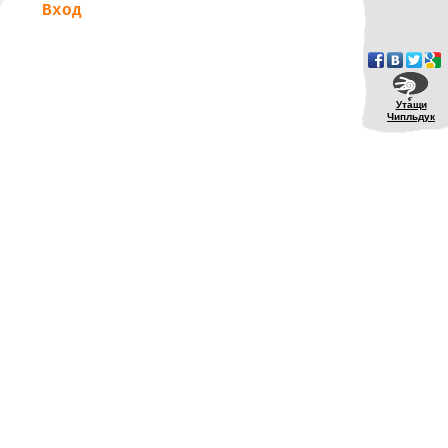
Вход
Утащи
Чипльдук