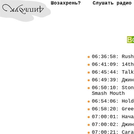
Шозахрень?
Слушать радио
В
06:36:58: Rush
06:41:09: 14th
06:45:44: Talk
06:49:39: Джин
06:50:10: Ston
Smash Mouth
06:54:06: Hold
06:58:20: Gree
07:00:01: Нача
07:00:02: Джин
07:00:21: Cara