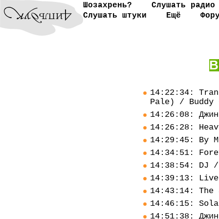
Шозахрень?
Слушать радио
Слушать штуки
Ещё
Фор
В
14:22:34: Tran
Pale) / Buddy 
14:26:08: Джин
14:26:28: Heav
14:29:45: By M
14:34:51: Fore
14:38:54: DJ /
14:39:13: Live
14:43:14: The 
14:46:15: Sola
14:51:38: Джин