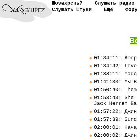
Шозахрень?
Слушать радио
Слушать штуки
Ещё
Фор
В
01:34:11: Афор
01:34:42: Love
01:38:11: Yado
01:41:33: МЫ В
01:50:40: Them
01:53:43: She 
Jack Herren Ba
01:57:22: Джин
01:57:39: Sund
02:00:01: Нача
02:00:02: Джин