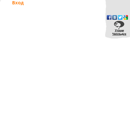
Вход
Утащи
Чипльдук