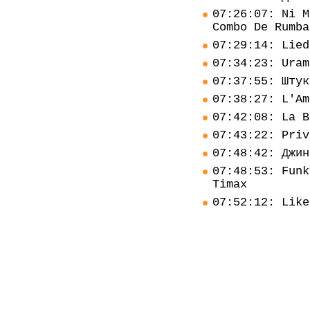
07:26:07: Ni M
Combo De Rumba
07:29:14: Lied
07:34:23: Uram
07:37:55: Штук
07:38:27: L'Am
07:42:08: La B
07:43:22: Priv
07:48:42: Джин
07:48:53: Funk
Timax
07:52:12: Like