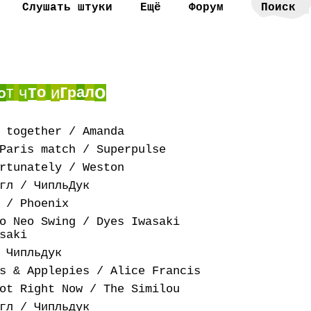
Слушать штуки
Ещё
Форум
т
г
о
т
ч
о
и
а
л
р
о
 together / Amanda
Paris match / Superpulse
rtunately / Weston
гл / ЧипльДук
 / Phoenix
o Neo Swing / Dyes Iwasaki
saki
 Чипльдук
s & Applepies / Alice Francis
ot Right Now / The Similou
гл / Чипльдук