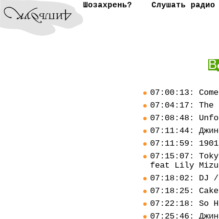
Шозахрень?
Слушать радио
В
07:00:13: Come
07:04:17: The 
07:08:48: Unfo
07:11:44: Джин
07:11:59: 1901
07:15:07: Toky
feat Lily Mizu
07:18:02: DJ /
07:18:25: Cake
07:22:18: So H
07:25:46: Джин