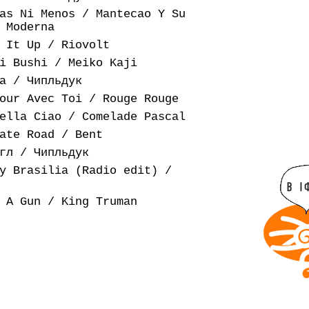
as Ni Menos / Mantecao Y Su
 Moderna
 It Up / Riovolt
i Bushi / Meiko Kaji
а / Чипльдук
our Avec Toi / Rouge Rouge
ella Ciao / Comelade Pascal
ate Road / Bent
гл / Чипльдук
y Brasilia (Radio edit) /
 A Gun / King Truman