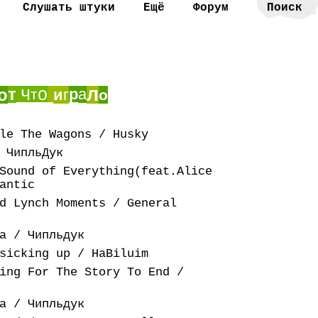
Слушать штуки
Ещё
Форум
ч
о
л
т
о
р
а
т
и
г
о
le The Wagons / Husky
 ЧипльДук
Sound of Everything(feat.Alice
antic
d Lynch Moments / General
а / Чипльдук
sicking up / HaBiluim
ing For The Story To End /
а / Чипльдук