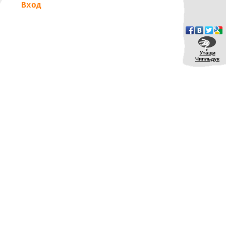
Вход
Утащи
Чипльдук