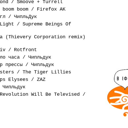
ond / Smoove + Turrell
 boom boom / Firefox AK
гл / ЧипльДук
Light / Supreme Beings Of
a (Thievery Corporation remix)
iv / Rotfront
ло часа / Чипльдук
р прессы / Чипльдук
sters / The Tiger Lillies
ps Elysees / ZAZ
 Чипльдук
Revolution Will Be Televised /