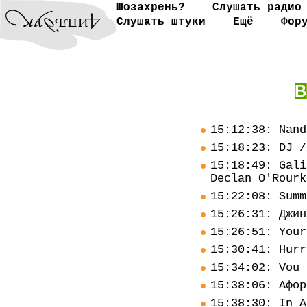
Шозахрень?
Слушать радио
Слушать штуки
Ещё
Фор
В
15:12:38: Nand
15:18:23: DJ /
15:18:49: Gali
Declan O'Rourk
15:22:08: Summ
15:26:31: Джин
15:26:51: Your
15:30:41: Hurr
15:34:02: Vou 
15:38:06: Афор
15:38:30: In A