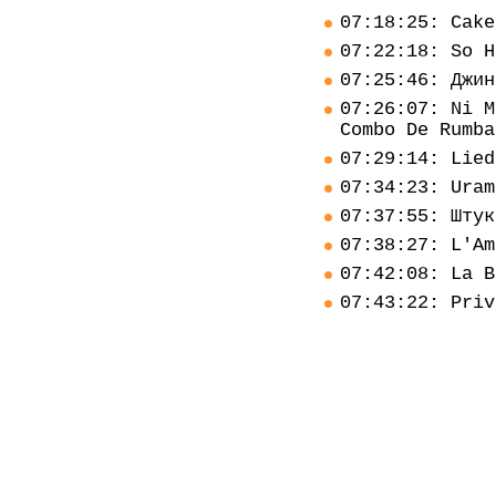
07:18:25: Cake
07:22:18: So H
07:25:46: Джин
07:26:07: Ni M
Combo De Rumba
07:29:14: Lied
07:34:23: Uram
07:37:55: Штук
07:38:27: L'Am
07:42:08: La B
07:43:22: Priv