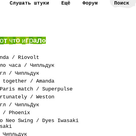
Слушать штуки
Ещё
Форум
г
р
л
т
о
о
ч
а
т
и
о
nda / Riovolt
ло часа / Чипльдук
гл / Чипльдук
 together / Amanda
Paris match / Superpulse
rtunately / Weston
гл / ЧипльДук
 / Phoenix
o Neo Swing / Dyes Iwasaki
saki
 Чипльдук