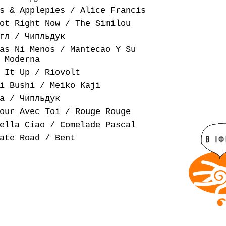
s & Applepies / Alice Francis
ot Right Now / The Similou
гл / Чипльдук
as Ni Menos / Mantecao Y Su
 Moderna
 It Up / Riovolt
i Bushi / Meiko Kaji
а / Чипльдук
our Avec Toi / Rouge Rouge
ella Ciao / Comelade Pascal
ate Road / Bent