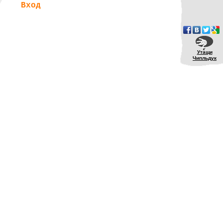
Вход
Утащи
Чипльдук