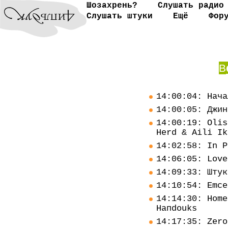
Шозахрень?
Слушать радио
Слушать штуки
Ещё
Фор
В
14:00:04: Нача
14:00:05: Джин
14:00:19: Olis
Herd & Aili Ik
14:02:58: In P
14:06:05: Love
14:09:33: Штук
14:10:54: Emce
14:14:30: Home
Haпdouks
14:17:35: Zero