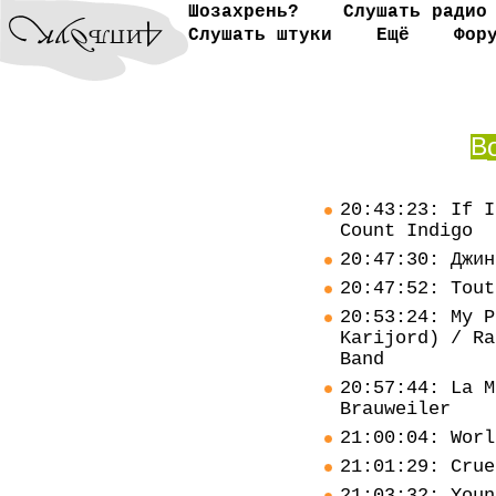
Шозахрень?
Слушать радио
Слушать штуки
Ещё
Фор
В
20:43:23: If I
Count Indigo
20:47:30: Джин
20:47:52: Tout
20:53:24: My P
Karijord) / Ra
Band
20:57:44: La M
Brauweiler
21:00:04: Worl
21:01:29: Crue
21:03:32: Youn