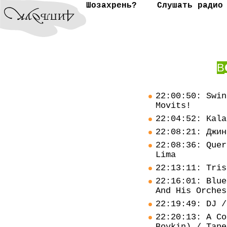
Шозахрень?
Слушать радио
В
22:00:50: Swin
Movits!
22:04:52: Kala
22:08:21: Джин
22:08:36: Quer
Lima
22:13:11: Tris
22:16:01: Blue
And His Orches
22:19:49: DJ /
22:20:13: A Co
Boykin) / Tape