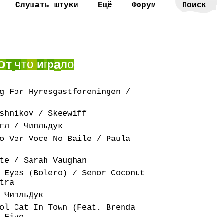
Слушать штуки
Ещё
Форум
о
о
ч
а
т
о
т
и
г
л
р
g For Hyresgastforeningen /
shnikov / Skeewiff
гл / Чипльдук
o Ver Voce No Baile / Paula
te / Sarah Vaughan
 Eyes (Bolero) / Senor Coconut
tra
 ЧипльДук
ol Cat In Town (Feat. Brenda
 Five