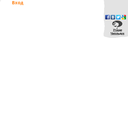
Вход
Утащи
Чипльдук