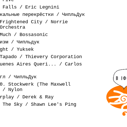
 Falls / Eric Legnini
кальные перекрёстки / ЧипльДук
Frightened City / Norrie
Orchestra
Much / Bossasonic
изм / Чипльдук
ght / Yuksek
Tapado / Thievery Corporation
uenes Aires Queri... / Carlos
гл / ЧипльДук
0. Stockwerk (The Maxwell
 / Nylon
rplay / Derek & Ray
 The Sky / Shawn Lee's Ping