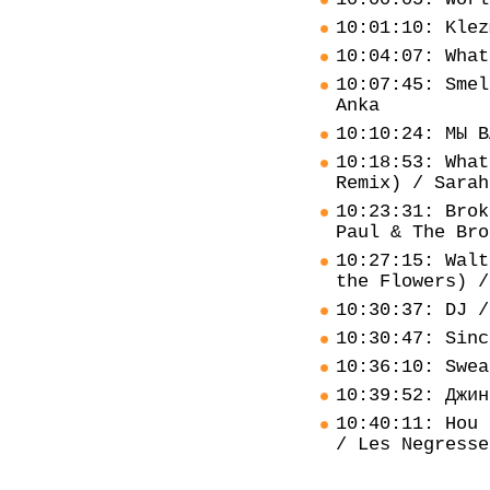
10:01:10: Klez
10:04:07: What
10:07:45: Smel
Anka
10:10:24: МЫ В
10:18:53: What
Remix) / Sarah
10:23:31: Brok
Paul & The Bro
10:27:15: Walt
the Flowers) /
10:30:37: DJ /
10:30:47: Sinc
10:36:10: Swea
10:39:52: Джин
10:40:11: Hou 
/ Les Negresse