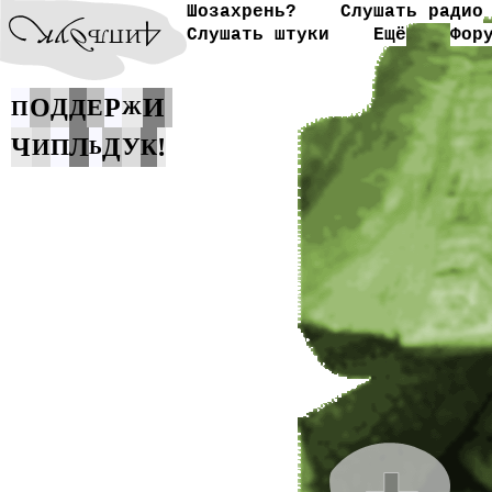
Шозахрень?
Слушать радио
Слушать штуки
Ещё
Фор
И
О
Д
Д
Е
Р
П
Ж
!
Ч
П
Л
Д
У
И
К
Ь