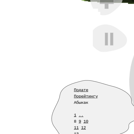
Подате
Порейтингу
Абыкак
1
..
8
9
10
11
12