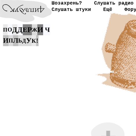
Шозахрень?
Слушать радио
Слушать штуки
Ещё
Фор
Д
Р
И
Д
Е
Ч
О
П
Ж
И
Л
У
!
П
Ь
К
Д