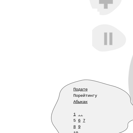
Подате
Порейтингу
Абыкак
1
..
5
6
7
8
9