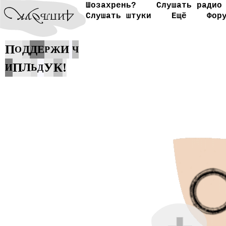
Шозахрень?
Слушать радио
Слушать штуки
Ещё
Фор
П
Д
Д
И
Е
Ж
О
Р
Ч
П
У
К
Л
!
И
Ь
Д