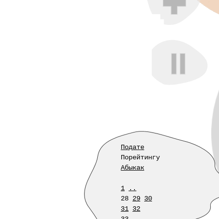
Подате
Порейтингу
Абыкак
1
..
28
29
30
31
32