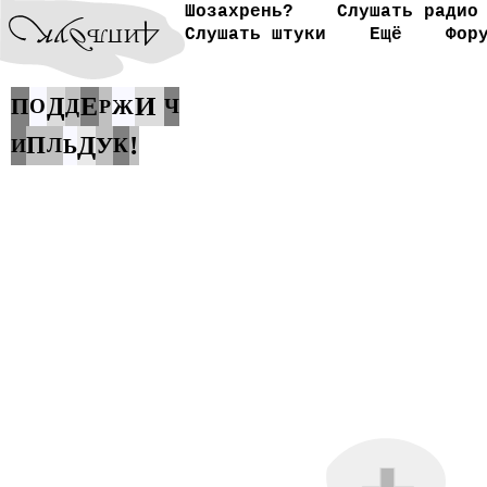
Шозахрень?
Слушать радио
Слушать штуки
Ещё
Фор
И
Д
Е
П
О
Д
Ж
Ч
Р
Д
!
П
У
Л
Ь
К
И