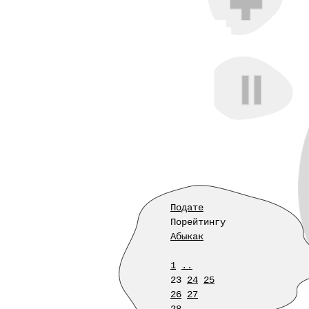
Подате
Порейтингу
Абыкак
1
..
23
24
25
26
27