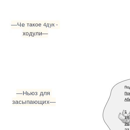
—Че
такое
-
4дук
ходули—
По
—Ньюз
для
По
Аб
засыпающих—
1
18
21