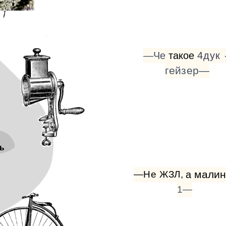
—Че
такое
4дук
гейзер—
ь
мали
—Не
ЖЗЛ,
а
1—