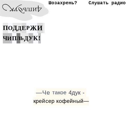
Шозахрень?
Слушать радио
П
Д
Е
Ж
И
О
Д
Р
Д
К
!
Ч
П
У
И
Л
Ь
—Че
такое
4дук
-
крейсер
кофейный—