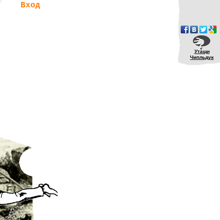
Вход
Утащи
Чипльдук