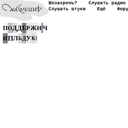
Шозахрень?
Слушать радио
Слушать штуки
Ещё
Фор
П
Д
Д
Е
Ж
Ч
Р
И
О
П
Л
У
И
Д
Ь
К
!