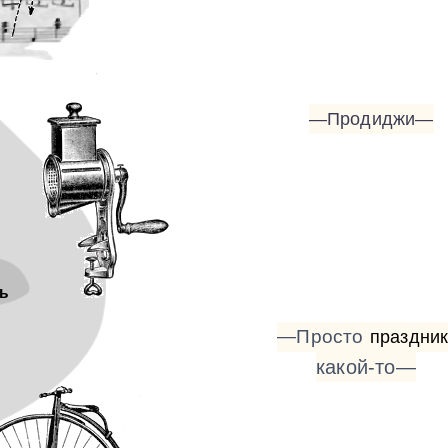
—Продиджи—
ь
—Просто
праздни
какой-то—