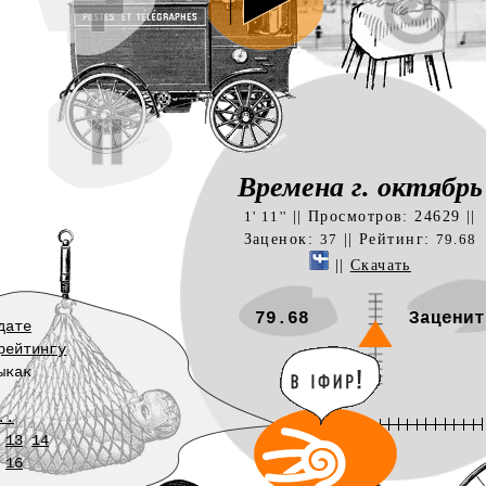
Времена г. октябрь
|| Просмотров: 24629 ||
1' 11''
Заценок:
|| Рейтинг:
37
79.68
||
Скачать
79.68
Заценит
дате
рейтингу
ыкак
..
13
14
16