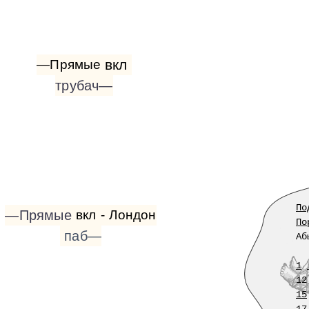
вкл
—Прямые
трубач—
По
—Прямые
вкл
-
Лондон
По
паб—
Аб
1
12
15