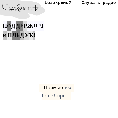
Шозахрень?
Слушать радио
Д
Р
Д
Ж
Ч
П
О
Е
И
П
Л
Д
У
К
И
Ь
!
—Прямые
вкл
Гетеборг—