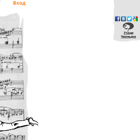
Вход
Утащи
Чипльдук