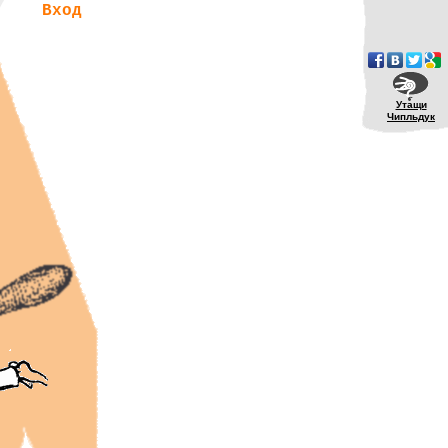
Вход
Утащи
Чипльдук