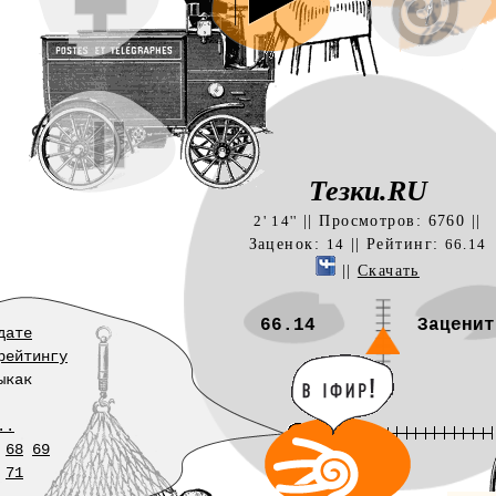
Тезки.RU
слов
ля
ля
|| Просмотров: 6760 ||
2' 14''
—
Заценок:
|| Рейтинг:
14
66.14
||
Скачать
66.14
Заценит
дате
рейтингу
ыкак
..
68
69
71