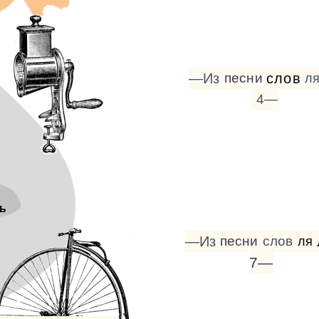
—Из
песни
слов
л
4—
ь
—Из
песни
слов
ля
7—