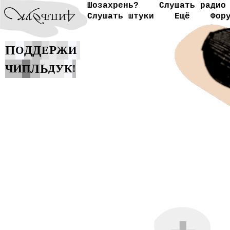
Шозахрень?
Слушать радио
Слушать штуки
Ещё
Фор
П
Д
Д
Р
Ж
О
Е
И
И
Л
Ь
У
К
Ч
П
Д
!