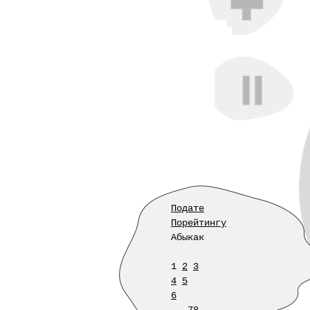
Подате
Порейтингу
Абыкак
1
2
3
4
5
6