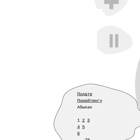
Подате
Порейтингу
Абыкак
1
2
3
4
5
6