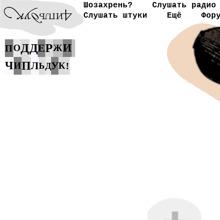
Шозахрень?
Слушать радио
Слушать штуки
Ещё
Фор
Д
Д
Р
Е
И
П
О
Ж
Ч
П
Л
У
И
К
!
Ь
Д