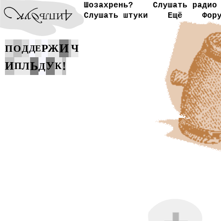
Шозахрень?
Слушать радио
Слушать штуки
Ещё
Фор
И
Р
Ж
Ч
П
О
Д
Д
Е
Ь
И
У
!
Л
П
Д
К