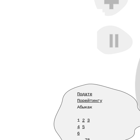
Подате
Порейтингу
Абыкак
1
2
3
4
5
6