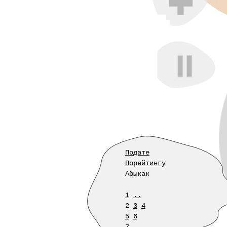
Подате
Порейтингу
Абыкак
1
..
2
3
4
5
6