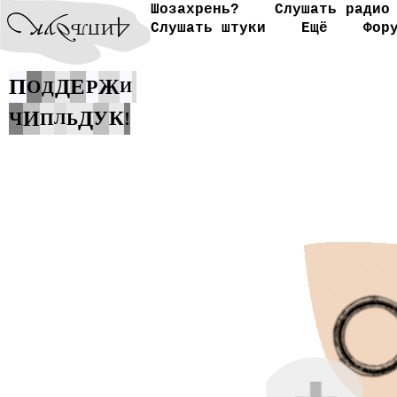
Шозахрень?
Слушать радио
Слушать штуки
Ещё
Фор
П
Д
Е
Р
Ж
О
Д
И
Д
И
У
К
Ч
!
П
Ь
Л