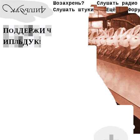
Шозахрень?
Слушать радио
Слушать штуки
Ещё
Фор
П
Д
Р
И
Е
О
Д
Ж
Ч
У
И
П
Д
К
Ь
Л
!