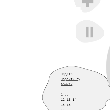
Подате
Порейтингу
Абыкак
1
..
12
13
14
15
16