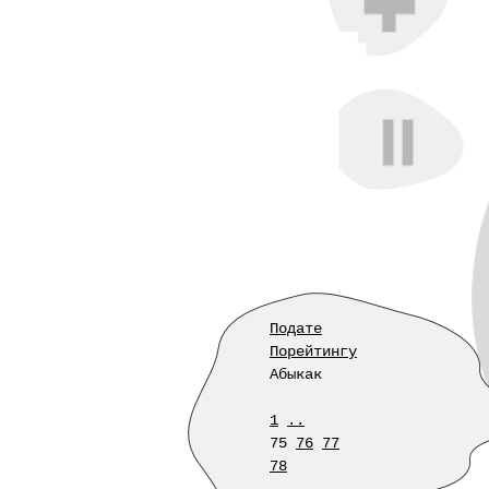
Подате
Порейтингу
Абыкак
1
..
75
76
77
78