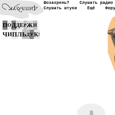
Шозахрень?
Слушать радио
Слушать штуки
Ещё
Фор
Д
П
Д
Е
Ж
О
И
Р
Ч
П
Л
Ь
И
К
У
Д
!