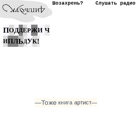
Шозахрень?
Слушать радио
П
Д
Ч
О
Е
Ж
И
Д
Р
Ь
П
Л
У
!
К
И
Д
—Тоже
книга
артист—