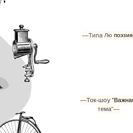
—Типа
Лю
поэзи
ь
—Ток-шоу
"Важна
тема"—