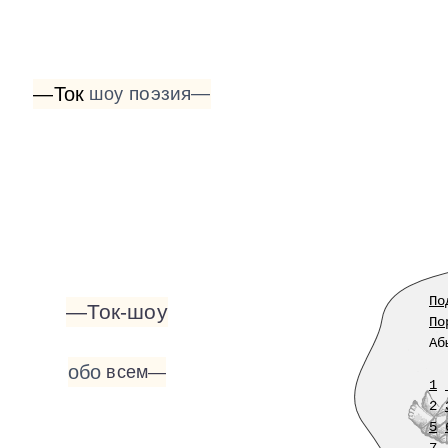
—Ток
поэзия—
шоу
По
—Ток-шоу
По
Аб
обо
всем—
1
2
5