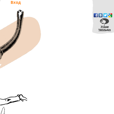
Вход
Утащи
Чипльдук