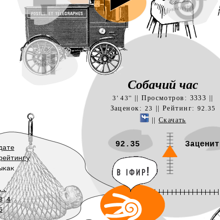
Собачий час
|| Просмотров: 3333 ||
3' 43''
Заценок:
|| Рейтинг:
23
92.35
||
Скачать
92.35
Заценит
дате
рейтингу
ыкак
..
3
4
6