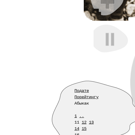
Подате
Порейтингу
Абыкак
1
..
11
12
13
14
15