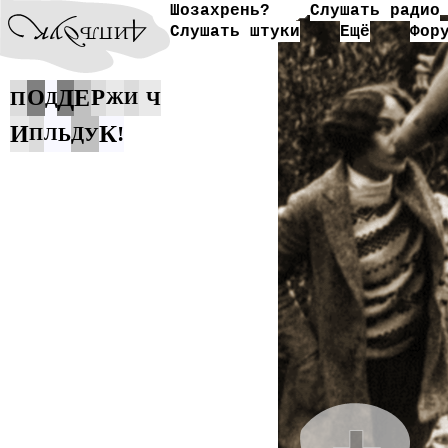
Шозахрень?
Слушать радио
Слушать штуки
Ещё
Фор
Д
О
Е
Р
П
Ч
Д
Ж
И
К
И
!
Ь
Д
У
П
Л