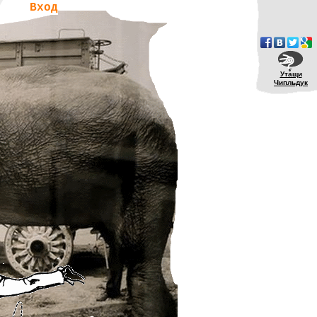
Вход
Утащи
Чипльдук