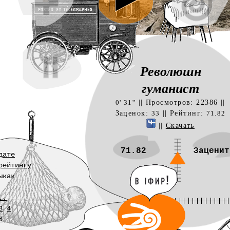
Революшн
гуманист
|| Просмотров: 22386 ||
0' 31''
Заценок:
|| Рейтинг:
33
71.82
||
Скачать
71.82
Заценит
дате
рейтингу
ыкак
..
3
4
6