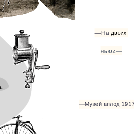
—На
двоих
ньюz—
ь
—Музей
191
аплод