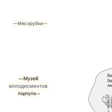
—Мясорубка—
По
—Музей
По
аплодисментов
Аб
Харлупа—
1
2
5