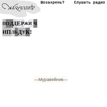
Шозахрень?
Слушать радио
Е
Р
Д
Д
О
Ч
П
Ж
И
!
И
П
Д
К
Л
У
Ь
—Муравейник—