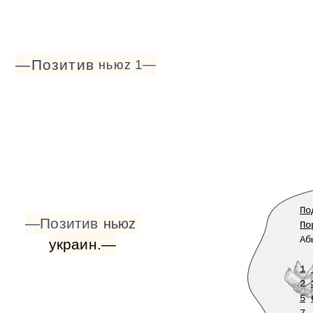
—Позитив
1—
ньюz
По
—Позитив
ньюz
По
Аб
украин.—
1
2
5