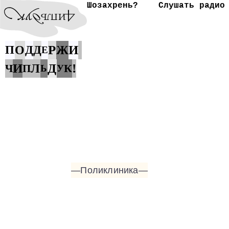
Шозахрень?
Слушать радио
Р
И
П
О
Д
Д
Ж
Е
И
Д
!
Л
К
Ч
П
Ь
У
—Поликлиника—