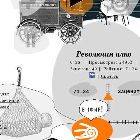
Революшн алко
|| Просмотров: 24953 ||
0' 26''
Заценок:
|| Рейтинг:
49
71.24
||
Скачать
71.24
Заценит
дате
рейтингу
ыкак
..
3
4
6