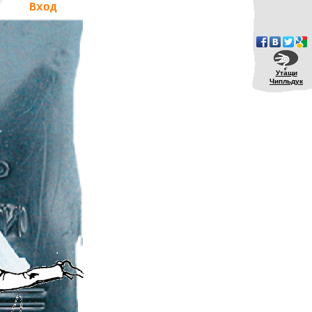
Вход
Утащи
Чипльдук