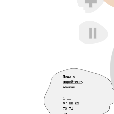
Подате
Порейтингу
Абыкак
1
..
67
68
69
70
71