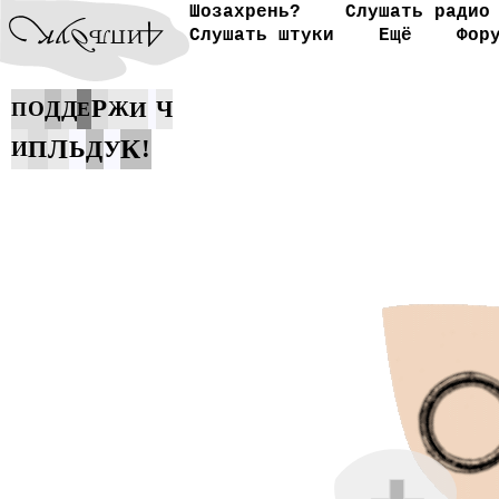
Шозахрень?
Слушать радио
Слушать штуки
Ещё
Фор
Р
Д
Д
Ч
О
Ж
И
П
Е
К
П
Л
Ь
Д
!
У
И