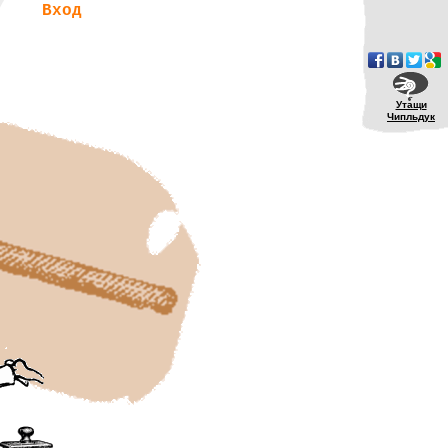
Вход
Утащи
Чипльдук