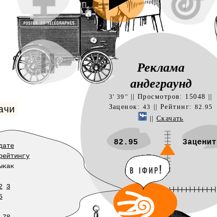
Реклама
ачи
андеграунд
|| Просмотров: 15048 ||
3' 39''
Заценок:
|| Рейтинг:
43
82.95
||
Скачать
82.95
Заценит
дате
рейтингу
ыкак
2
3
5