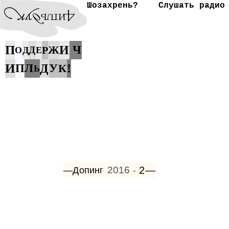
Шозахрень?
Слушать радио
П
Ж
И
Ч
Д
Р
О
Д
Е
И
П
Л
Д
У
К
!
Ь
2016
2—
—Допинг
-