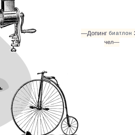
—Допинг
биатлон
чел—
ь