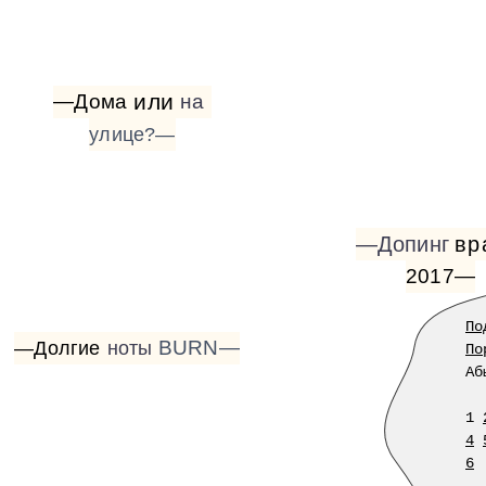
или
—Дома
на
улице?—
—Допинг
вр
2017—
По
BURN—
—Долгие
ноты
По
Аб
1
4
6