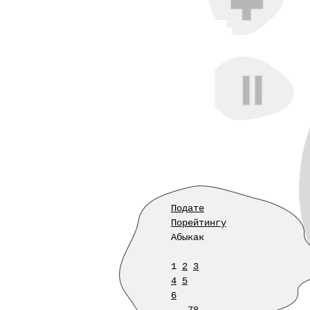
Подате
Порейтингу
Абыкак
1
2
3
4
5
6