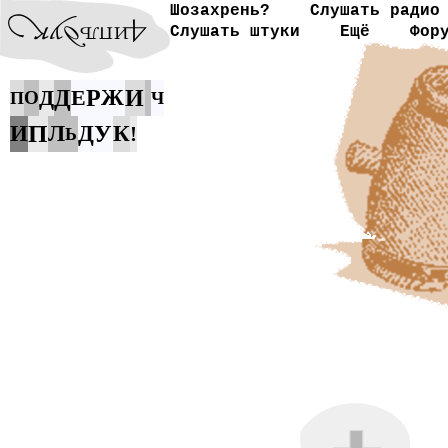
Шозахрень?
Слушать радио
Слушать штуки
Ещё
Фор
Д
Д
Е
Р
Ж
И
О
П
Ч
П
И
Л
Д
У
К
!
Ь