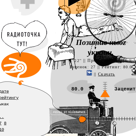
Позитив ньюz
украин.
|| Просмотров: 4766 ||
4' 22''
Заценок:
|| Рейтинг:
27
80.0
||
Скачать
80.0
Заценит
дате
рейтингу
ыкак
..
7
8
10
—Глубокие