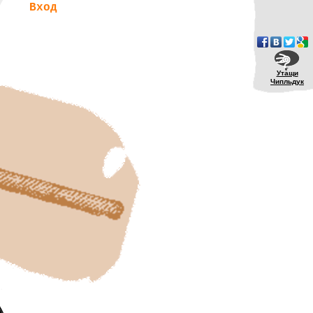
Вход
Утащи
Чипльдук