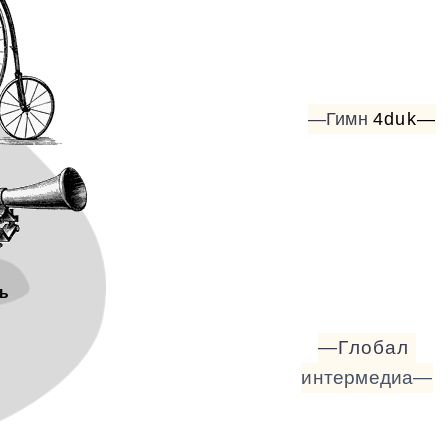
—Гимн
4duk—
ь
—Глобал
интермедиа—