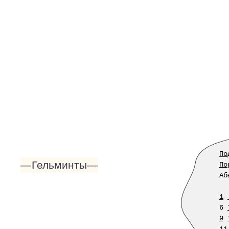
По
—Гельминты—
По
Аб
1
6
9