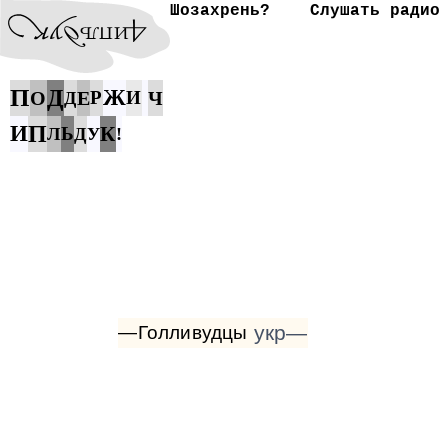
Шозахрень?
Слушать радио
П
Д
Ж
О
Е
Р
И
Ч
Д
И
П
К
Ь
Л
Д
У
!
укр—
—Голливудцы