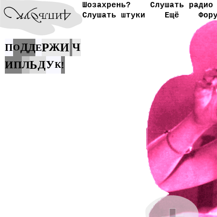
Шозахрень?
Слушать радио
Слушать штуки
Ещё
Фор
Р
Д
Д
Ж
И
Ч
П
Е
О
И
П
Л
Ь
Д
У
!
К