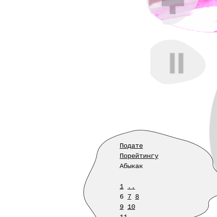
Подате
Порейтингу
Абыкак
1
..
6
7
8
9
10