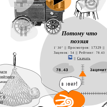
Потому что
поэзия
|| Просмотров: 17329 ||
1' 30''
Заценок:
|| Рейтинг:
54
78.43
||
Скачать
78.43
Заценит
дате
рейтингу
ыкак
..
7
8
10