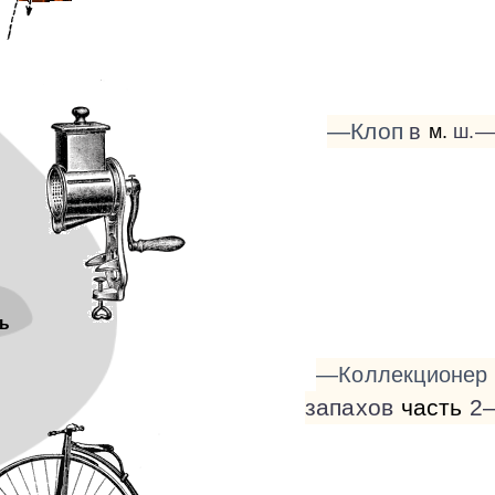
—Клоп
в
м.
ш.—
ь
—Коллекционер
запахов
часть
2