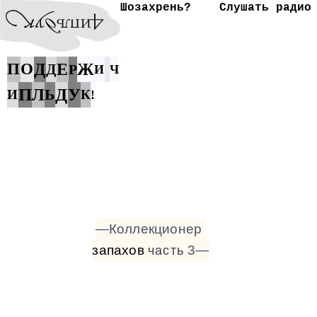
Шозахрень?
Слушать радио
П
О
Д
Е
Ж
Д
Р
И
Ч
П
Д
Л
Ь
У
И
К
!
—Коллекционер
запахов
3—
часть