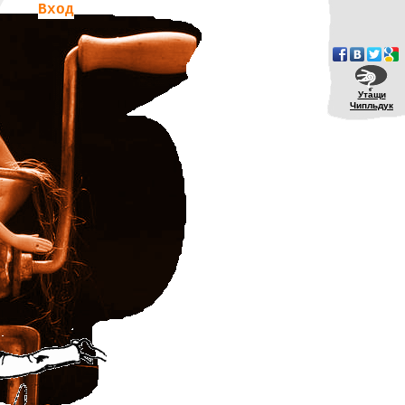
Вход
Утащи
Чипльдук