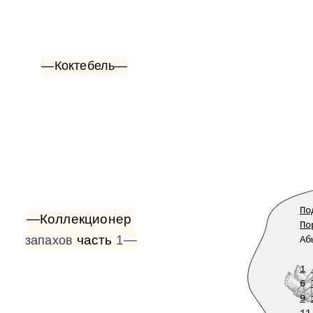
—Коктебель—
По
—Коллекционер
По
часть
1—
запахов
Аб
1
6
9