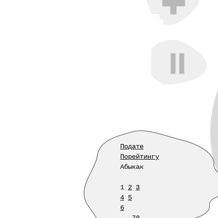
Подате
Порейтингу
Абыкак
1
2
3
4
5
6