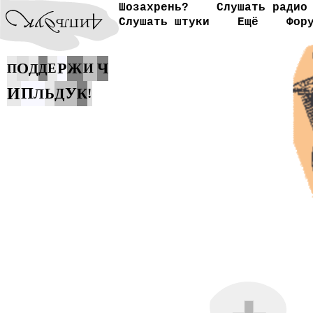
Шозахрень?
Слушать радио
Слушать штуки
Ещё
Фор
О
Р
Ж
Ч
Д
Е
И
П
Д
И
П
У
Ь
Д
К
Л
!