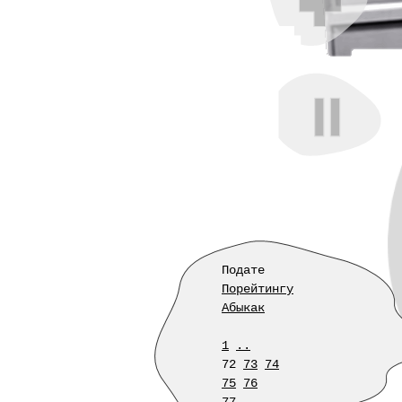
Подате
Порейтингу
Абыкак
1
..
72
73
74
75
76