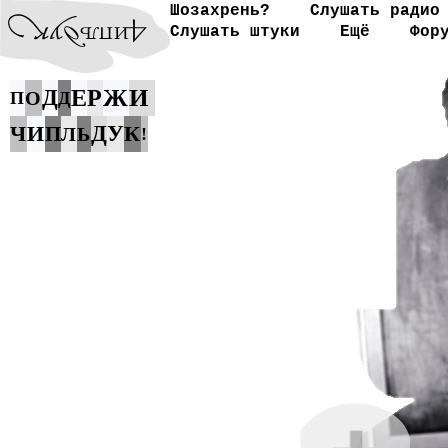
Шозахрень?
Слушать радио
Слушать штуки
Ещё
Фор
Ж
И
Д
Е
Р
О
П
Д
Ч
И
Д
У
К
П
Л
Ь
!